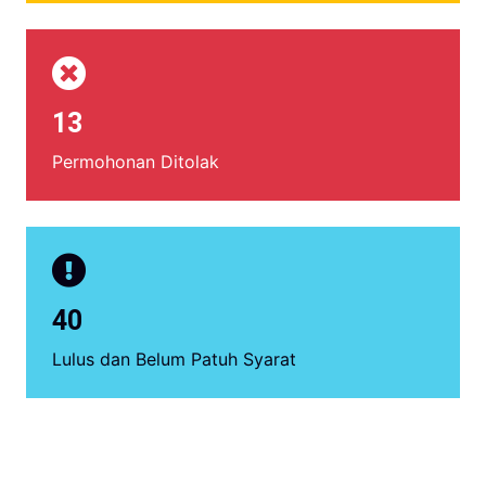
13
Permohonan Ditolak
40
Lulus dan Belum Patuh Syarat